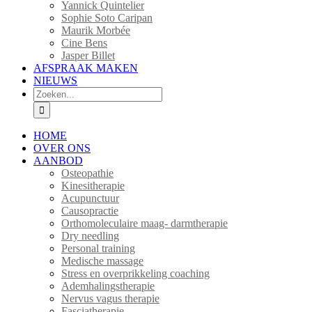
Yannick Quintelier
Sophie Soto Caripan
Maurik Morbée
Cine Bens
Jasper Billet
AFSPRAAK MAKEN
NIEUWS
Zoeken
naar:
HOME
OVER ONS
AANBOD
Osteopathie
Kinesitherapie
Acupunctuur
Causopractie
Orthomoleculaire maag- darmtherapie
Dry needling
Personal training
Medische massage
Stress en overprikkeling coaching
Ademhalingstherapie
Nervus vagus therapie
Fasciatherapie