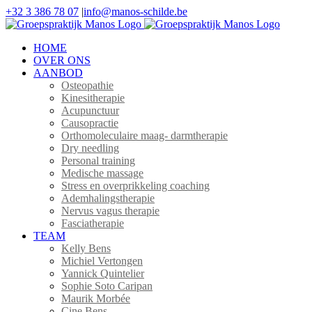
Ga
+32 3 386 78 07
|
info@manos-schilde.be
naar
Facebook
Instagram
inhoud
HOME
OVER ONS
AANBOD
Osteopathie
Kinesitherapie
Acupunctuur
Causopractie
Orthomoleculaire maag- darmtherapie
Dry needling
Personal training
Medische massage
Stress en overprikkeling coaching
Ademhalingstherapie
Nervus vagus therapie
Fasciatherapie
TEAM
Kelly Bens
Michiel Vertongen
Yannick Quintelier
Sophie Soto Caripan
Maurik Morbée
Cine Bens