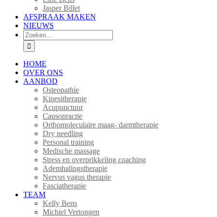
Jasper Billet
AFSPRAAK MAKEN
NIEUWS
Zoeken
naar:
HOME
OVER ONS
AANBOD
Osteopathie
Kinesitherapie
Acupunctuur
Causopractie
Orthomoleculaire maag- darmtherapie
Dry needling
Personal training
Medische massage
Stress en overprikkeling coaching
Ademhalingstherapie
Nervus vagus therapie
Fasciatherapie
TEAM
Kelly Bens
Michiel Vertongen