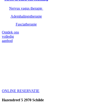
Nervus vagus therapie
Ademhalingstherapie
Fasciatherapie
Ontdek ons
volledig
aanbod
You’ve got to nourish
in order to flourish!
Maak van jezelf de hoogste prioriteit en
reserveer je afspraak.
ONLINE RESERVATIE
Hazendreef 5 2970 Schilde