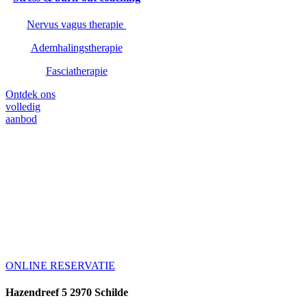
Nervus vagus therapie
Ademhalingstherapie
Fasciatherapie
Ontdek ons
volledig
aanbod
You’ve got to nourish
in order to flourish!
Maak van jezelf de hoogste prioriteit en
reserveer je afspraak.
ONLINE RESERVATIE
Hazendreef 5 2970 Schilde