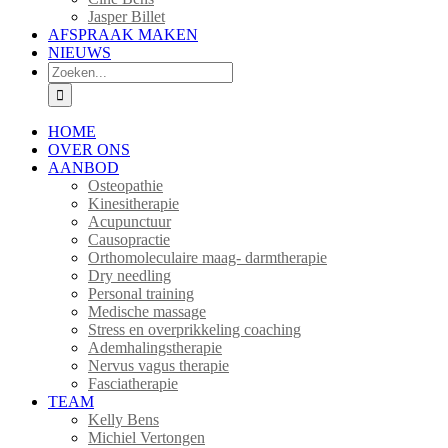
Jasper Billet
AFSPRAAK MAKEN
NIEUWS
Zoeken
naar:
HOME
OVER ONS
AANBOD
Osteopathie
Kinesitherapie
Acupunctuur
Causopractie
Orthomoleculaire maag- darmtherapie
Dry needling
Personal training
Medische massage
Stress en overprikkeling coaching
Ademhalingstherapie
Nervus vagus therapie
Fasciatherapie
TEAM
Kelly Bens
Michiel Vertongen