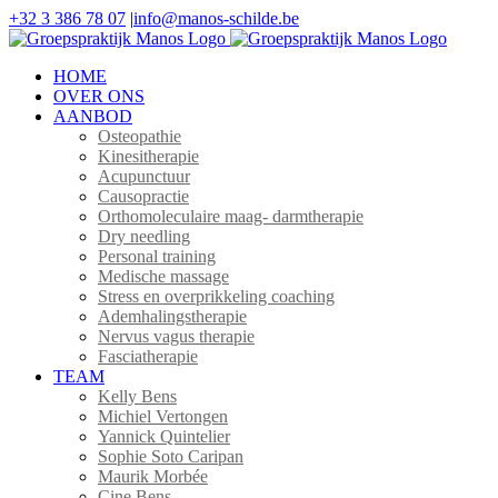
Ga
+32 3 386 78 07
|
info@manos-schilde.be
naar
Facebook
Instagram
inhoud
HOME
OVER ONS
AANBOD
Osteopathie
Kinesitherapie
Acupunctuur
Causopractie
Orthomoleculaire maag- darmtherapie
Dry needling
Personal training
Medische massage
Stress en overprikkeling coaching
Ademhalingstherapie
Nervus vagus therapie
Fasciatherapie
TEAM
Kelly Bens
Michiel Vertongen
Yannick Quintelier
Sophie Soto Caripan
Maurik Morbée
Cine Bens