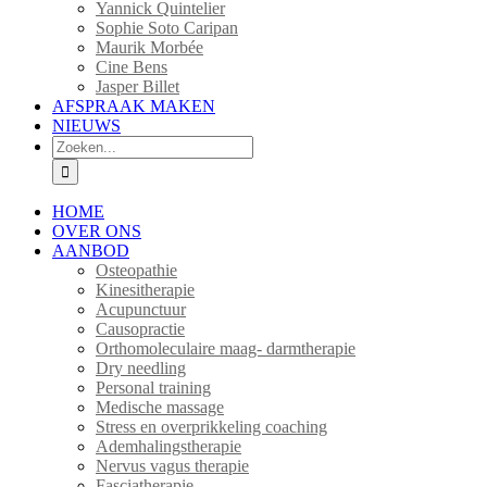
Yannick Quintelier
Sophie Soto Caripan
Maurik Morbée
Cine Bens
Jasper Billet
AFSPRAAK MAKEN
NIEUWS
Zoeken
naar:
HOME
OVER ONS
AANBOD
Osteopathie
Kinesitherapie
Acupunctuur
Causopractie
Orthomoleculaire maag- darmtherapie
Dry needling
Personal training
Medische massage
Stress en overprikkeling coaching
Ademhalingstherapie
Nervus vagus therapie
Fasciatherapie