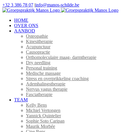
Ga
+32 3 386 78 07
|
info@manos-schilde.be
naar
Facebook
Instagram
inhoud
HOME
OVER ONS
AANBOD
Osteopathie
Kinesitherapie
Acupunctuur
Causopractie
Orthomoleculaire maag- darmtherapie
Dry needling
Personal training
Medische massage
Stress en overprikkeling coaching
Ademhalingstherapie
Nervus vagus therapie
Fasciatherapie
TEAM
Kelly Bens
Michiel Vertongen
Yannick Quintelier
Sophie Soto Caripan
Maurik Morbée
Cine Bens