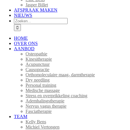
Jasper Billet
AFSPRAAK MAKEN
NIEUWS
Zoeken
naar:
HOME
OVER ONS
AANBOD
Osteopathie
Kinesitherapie
Acupunctuur
Causopractie
Orthomoleculaire maag- darmtherapie
Dry needling
Personal training
Medische massage
Stress en overprikkeling coaching
Ademhalingstherapie
Nervus vagus therapie
Fasciatherapie
TEAM
Kelly Bens
Michiel Vertongen