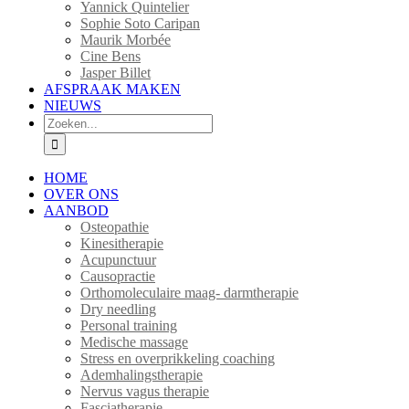
Yannick Quintelier
Sophie Soto Caripan
Maurik Morbée
Cine Bens
Jasper Billet
AFSPRAAK MAKEN
NIEUWS
Zoeken
naar:
HOME
OVER ONS
AANBOD
Osteopathie
Kinesitherapie
Acupunctuur
Causopractie
Orthomoleculaire maag- darmtherapie
Dry needling
Personal training
Medische massage
Stress en overprikkeling coaching
Ademhalingstherapie
Nervus vagus therapie
Fasciatherapie