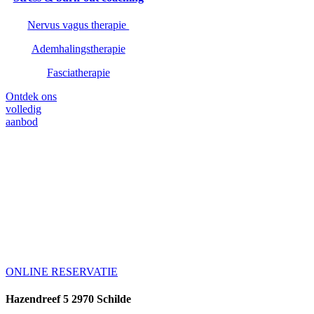
Nervus vagus therapie
Ademhalingstherapie
Fasciatherapie
Ontdek ons
volledig
aanbod
You’ve got to nourish
in order to flourish!
Maak van jezelf de hoogste prioriteit en
reserveer je afspraak.
ONLINE RESERVATIE
Hazendreef 5 2970 Schilde